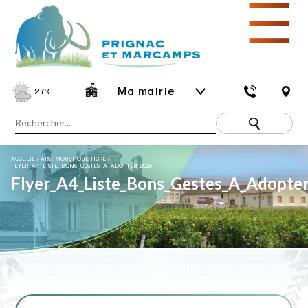
☰
Ma mairie
27
℃
ACCUEIL
»
ARS : MOUSTIQUE TIGRE
»
FLYER_A4_LISTE_BONS_GESTES_A_ADOPTER_2025
Flyer_A4_Liste_Bons_Gestes_A_Adopte