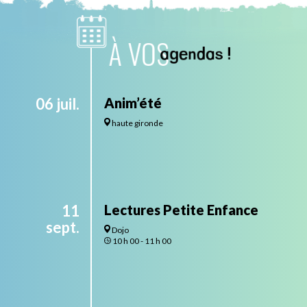
06 juil.
Anim’été
haute gironde
11
Lectures Petite Enfance
sept.
Dojo
10 h 00 - 11 h 00