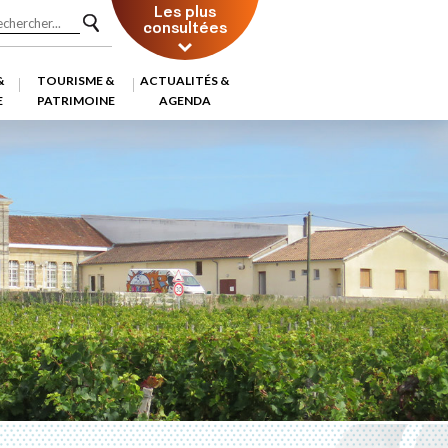
Les plus
consultées
&
TOURISME &
ACTUALITÉS &
E
PATRIMOINE
AGENDA