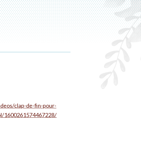
eos/clap-de-fin-pour-
iol/1600261574467228/