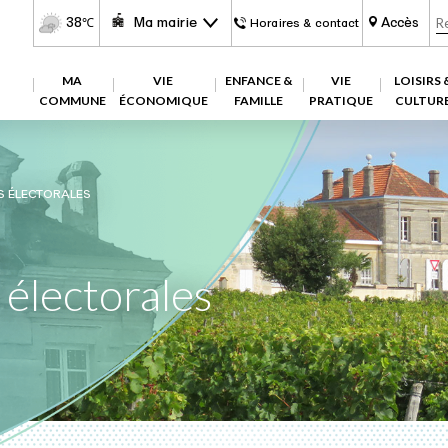
38
Ma mairie
Accès
℃
Horaires & contact
MA
VIE
ENFANCE &
VIE
LOISIRS 
COMMUNE
ÉCONOMIQUE
FAMILLE
PRATIQUE
CULTUR
ES ÉLECTORALES
s électorales