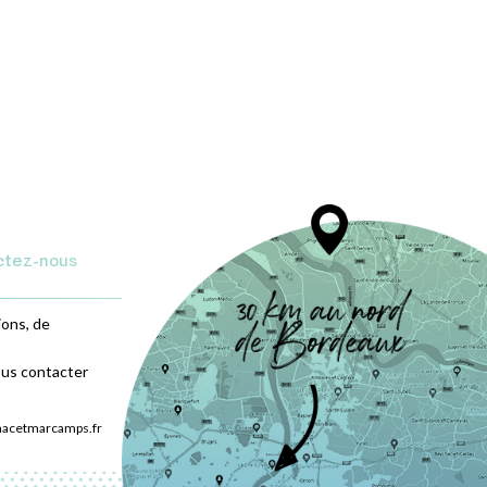
ctez-nous
ions, de
ous contacter
nacetmarcamps.fr