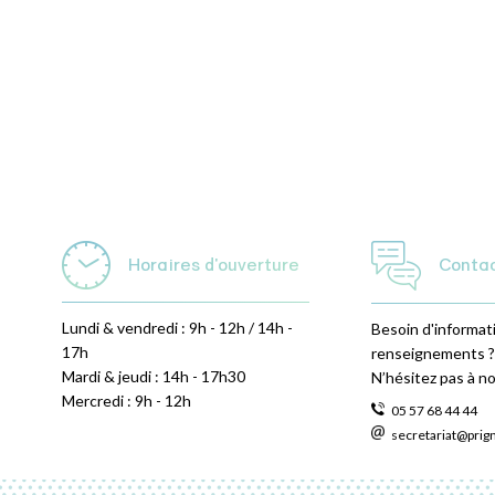
Horaires d'ouverture
Conta
Lundi & vendredi : 9h - 12h / 14h -
Besoin d'informat
17h
renseignements ?
Mardi & jeudi : 14h - 17h30
N’hésitez pas à n
Mercredi : 9h - 12h
05 57 68 44 44
secretariat@prig