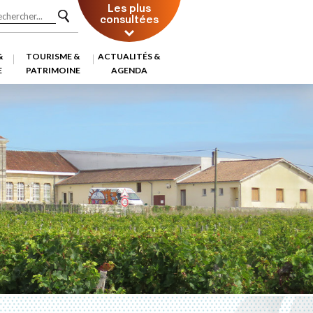
Les plus
consultées
&
TOURISME &
ACTUALITÉS &
E
PATRIMOINE
AGENDA