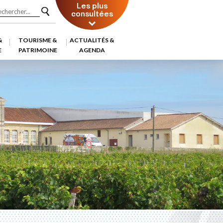
Les plus
consultées
&
TOURISME &
ACTUALITÉS &
E
PATRIMOINE
AGENDA