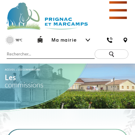
☰
Ma mairie
16
℃
ACCUEIL
»
LES COMMISSIONS
Les
commissions