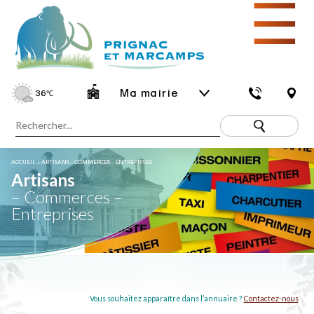
☰
Ma mairie
36
℃
ACCUEIL
»
ARTISANS – COMMERCES – ENTREPRISES
Artisans
– Commerces –
Entreprises
Vous souhaitez apparaître dans l’annuaire ?
Contactez-nous