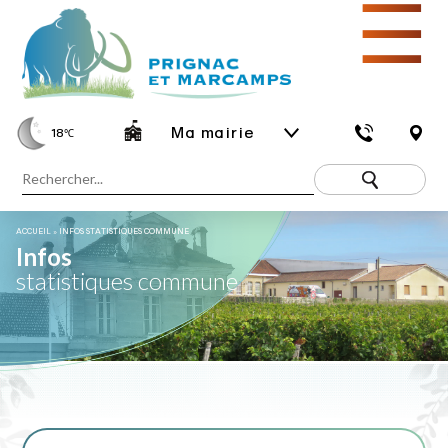
☰
Ma mairie
18
℃
ACCUEIL
»
INFOS STATISTIQUES COMMUNE
Infos
statistiques commune