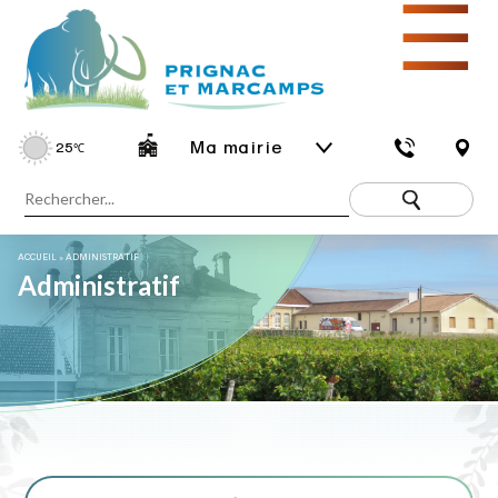
☰
Ma mairie
25
℃
ACCUEIL
»
ADMINISTRATIF
Administratif