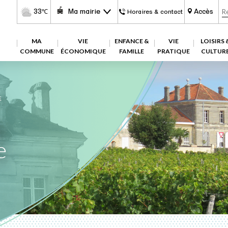
33
Ma mairie
Accès
℃
Horaires & contact
MA
VIE
ENFANCE &
VIE
LOISIRS 
COMMUNE
ÉCONOMIQUE
FAMILLE
PRATIQUE
CULTUR
E
e
e