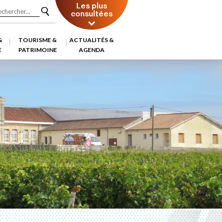
Les plus
consultées
&
TOURISME &
ACTUALITÉS &
E
PATRIMOINE
AGENDA