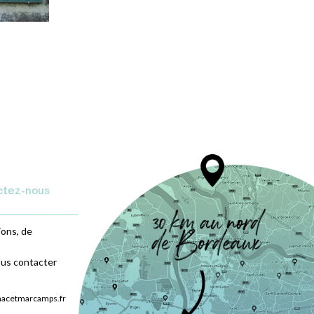
ctez-nous
ions, de
ous contacter
nacetmarcamps.fr