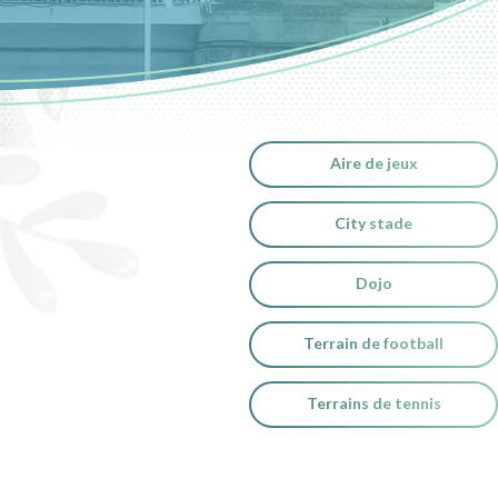
Aire de jeux
City stade
Dojo
Terrain de football
Terrains de tennis