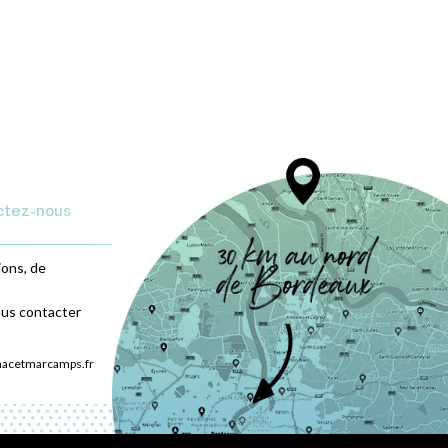
ctez-nous
ions, de
ous contacter
nacetmarcamps.fr