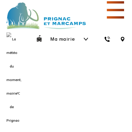
☰
Ma mairie
℃