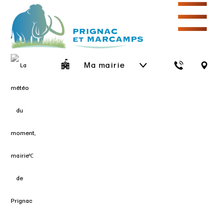
☰
Ma mairie
℃