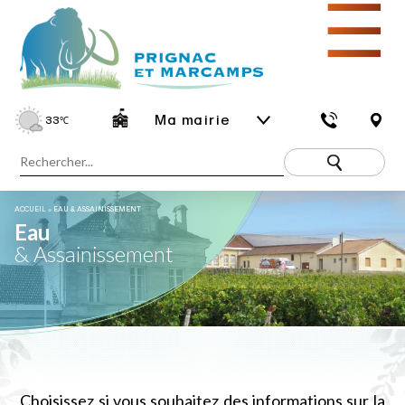
☰
Ma mairie
33
℃
ACCUEIL
»
EAU & ASSAINISSEMENT
Eau
& Assainissement
Choisissez si vous souhaitez des informations sur la