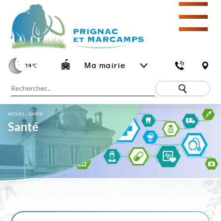
☰
Ma mairie
14
℃
ACCUEIL
»
SANTÉ
Santé