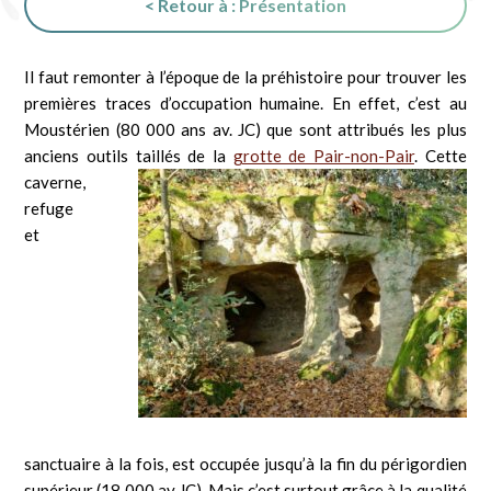
< Retour à : Présentation
Il faut remonter à l’époque de la préhistoire pour trouver les
premières traces d’occupation humaine. En effet, c’est au
Moustérien (80 000 ans av. JC) que sont attribués les plus
anciens outils taillés de la
grotte de Pair-non-Pair
.
Cette
caverne,
refuge
et
sanctuaire à la fois, est occupée jusqu’à la fin du périgordien
supérieur (18 000 av JC). Mais c’est surtout grâce à la qualité