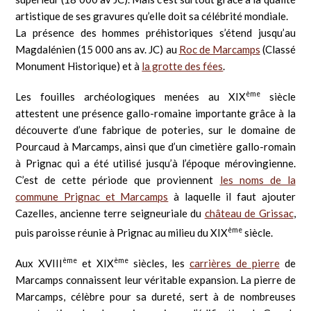
artistique de ses gravures qu’elle doit sa célébrité mondiale.
La présence des hommes préhistoriques s’étend jusqu’au
Magdalénien (15 000 ans av. JC) au
Roc de Marcamps
(Classé
Monument Historique) et à
la grotte des fées
.
ème
Les fouilles archéologiques menées au XIX
siècle
attestent une présence gallo-romaine importante grâce à la
découverte d’une fabrique de poteries, sur le domaine de
Pourcaud à Marcamps, ainsi que d’un cimetière gallo-romain
à Prignac qui a été utilisé jusqu’à l’époque mérovingienne.
C’est de cette période que proviennent
les noms de la
commune Prignac et Marcamps
à laquelle il faut ajouter
Cazelles, ancienne terre seigneuriale du
château de Grissac
,
ème
puis paroisse réunie à Prignac au milieu du XIX
siècle.
ème
ème
Aux XVIII
et XIX
siècles, les
carrières de pierre
de
Marcamps connaissent leur véritable expansion. La pierre de
Marcamps, célèbre pour sa dureté, sert à de nombreuses