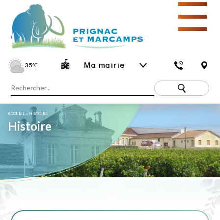
☰
Ma mairie
35
℃
ACCUEIL
»
HISTOIRE
Histoire