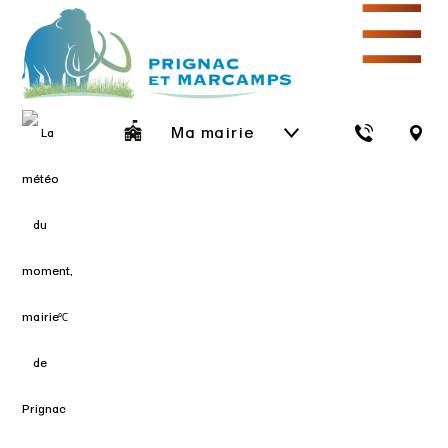
☰
Ma mairie
℃