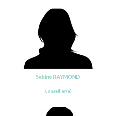
Sabine RAYMOND
Conseiller(e)