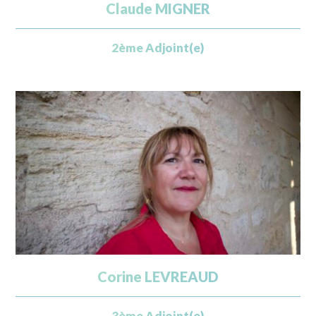
Claude MIGNER
2ème Adjoint(e)
Corine LEVREAUD
3ème Adjoint(e)