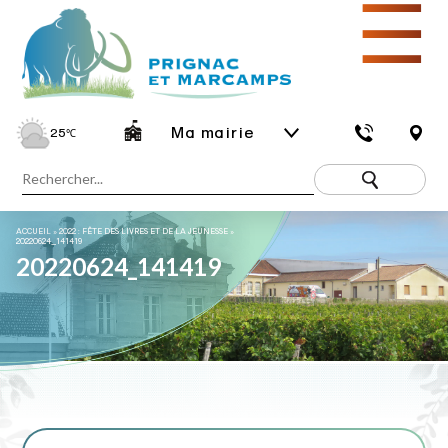
☰
Ma mairie
25
℃
ACCUEIL
»
2022 : FÊTE DES LIVRES ET DE LA JEUNESSE
»
20220624_141419
20220624_141419