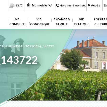
22
Ma mairie
Accès
℃
Horaires & contact
MA
VIE
ENFANCE &
VIE
LOISIRS 
COMMUNE
ÉCONOMIQUE
FAMILLE
PRATIQUE
CULTUR
 DE LA JEUNESSE
»
20220624_143722
_143722