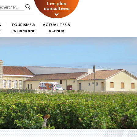
Les plus
consultées
&
TOURISME &
ACTUALITÉS &
E
PATRIMOINE
AGENDA