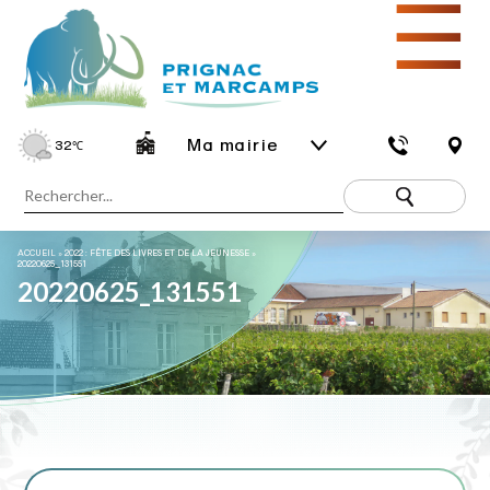
☰
Ma mairie
32
℃
ACCUEIL
»
2022 : FÊTE DES LIVRES ET DE LA JEUNESSE
»
20220625_131551
20220625_131551