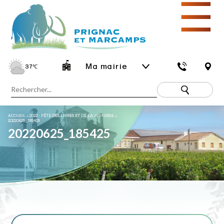
☰
Ma mairie
37
℃
ACCUEIL
»
2022 : FÊTE DES LIVRES ET DE LA JEUNESSE
»
20220625_185425
20220625_185425