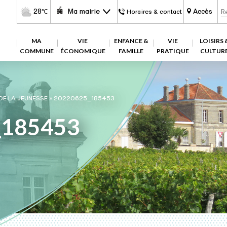
28
Ma mairie
Accès
℃
Horaires & contact
MA
VIE
ENFANCE &
VIE
LOISIRS 
COMMUNE
ÉCONOMIQUE
FAMILLE
PRATIQUE
CULTUR
 DE LA JEUNESSE
»
20220625_185453
_185453