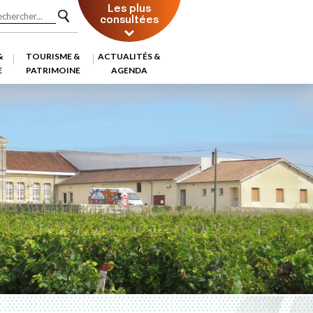
Les plus
consultées
&
TOURISME &
ACTUALITÉS &
E
PATRIMOINE
AGENDA