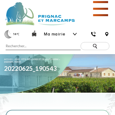
☰
Ma mairie
14
℃
ACCUEIL
»
2022 : FÊTE DES LIVRES ET DE LA JEUNESSE
»
20220625_190543
20220625_190543