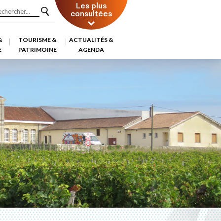
Les plus
consultées
&
TOURISME &
ACTUALITÉS &
E
PATRIMOINE
AGENDA