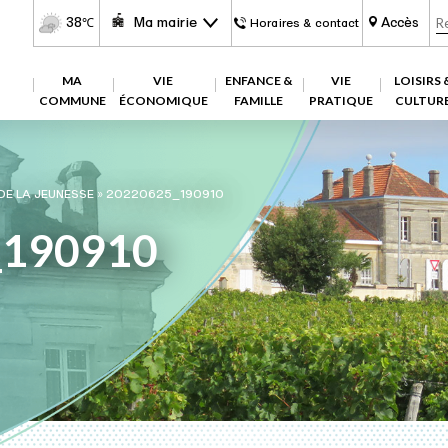
38
Ma mairie
Accès
℃
Horaires & contact
MA
VIE
ENFANCE &
VIE
LOISIRS 
COMMUNE
ÉCONOMIQUE
FAMILLE
PRATIQUE
CULTUR
 DE LA JEUNESSE
»
20220625_190910
_190910