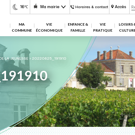
16
Ma mairie
Accès
℃
Horaires & contact
MA
VIE
ENFANCE &
VIE
LOISIRS 
COMMUNE
ÉCONOMIQUE
FAMILLE
PRATIQUE
CULTUR
 DE LA JEUNESSE
»
20220625_191910
_191910