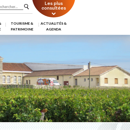
Les plus
consultées
&
TOURISME &
ACTUALITÉS &
E
PATRIMOINE
AGENDA