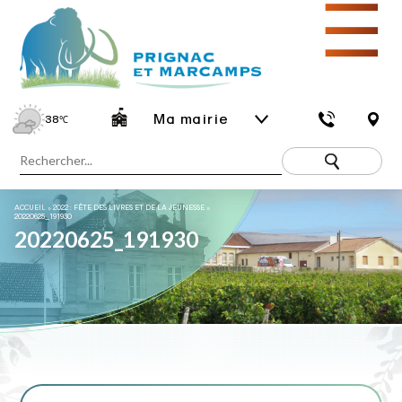
☰
Ma mairie
38
℃
ACCUEIL
»
2022 : FÊTE DES LIVRES ET DE LA JEUNESSE
»
20220625_191930
20220625_191930