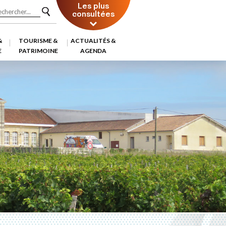
Les plus
consultées
&
TOURISME &
ACTUALITÉS &
E
PATRIMOINE
AGENDA