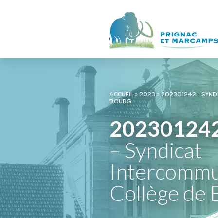
ACCUEIL
»
2023
»
202301242 – SYND
BOURG
20230124
– Syndicat
Intercommu
Collège de 