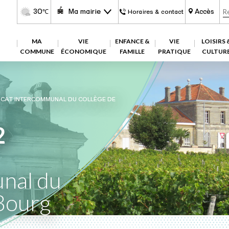
30
Ma mairie
Accès
℃
Horaires & contact
MA
VIE
ENFANCE &
VIE
LOISIRS 
COMMUNE
ÉCONOMIQUE
FAMILLE
PRATIQUE
CULTUR
ICAT INTERCOMMUNAL DU COLLÈGE DE
2
nal du
Bourg