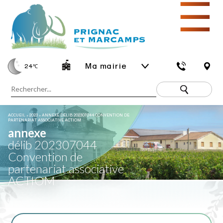
☰
Ma mairie
24
℃
ACCUEIL
»
2023
»
ANNEXE DÉLIB 202307044 CONVENTION DE
PARTENARIAT ASSOCIATIVE ACTIOM
annexe
délib 202307044
Convention de
partenariat associative
ACTIOM