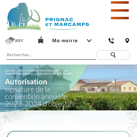
☰
Ma mairie
20
℃
ACCUEIL
»
2023
»
AUTORISATION SIGNATURE DE LA
CONVENTION ANNUELLE 2023-2024 D’OBJECTIFS AVEC
Autorisation
signature de la
convention annuelle
2023-2024 d’objectifs
avec