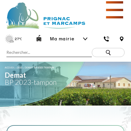
☰
Ma mairie
27
℃
ACCUEIL
»
2023
»
DEMAT BP 2023-TAMPON
Demat
BP 2023-tampon