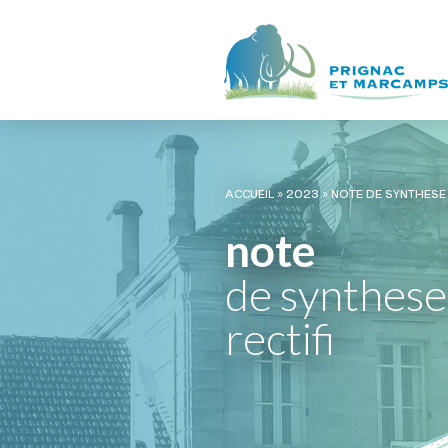
ACCUEIL
»
2023
»
NOTE DE SYNTHESE 
note
de synthes
rectifi