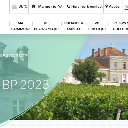
36
Ma mairie
Accès
℃
Horaires & contact
MA
VIE
ENFANCE &
VIE
LOISIRS 
COMMUNE
ÉCONOMIQUE
FAMILLE
PRATIQUE
CULTUR
BP 2023 RECTIFI
e BP 2023