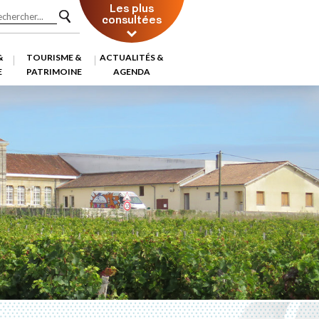
Les plus
consultées
&
TOURISME &
ACTUALITÉS &
E
PATRIMOINE
AGENDA