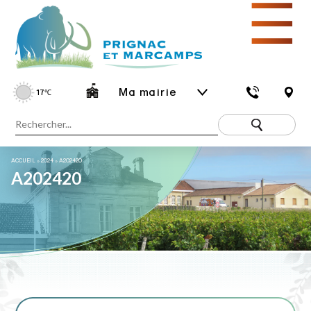
☰
Ma mairie
17
℃
ACCUEIL
»
2024
»
A202420
A202420