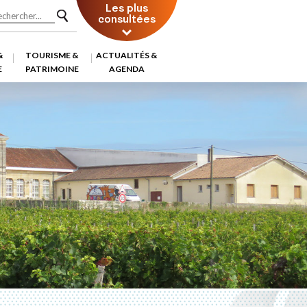
Les plus
consultées
&
TOURISME &
ACTUALITÉS &
E
PATRIMOINE
AGENDA