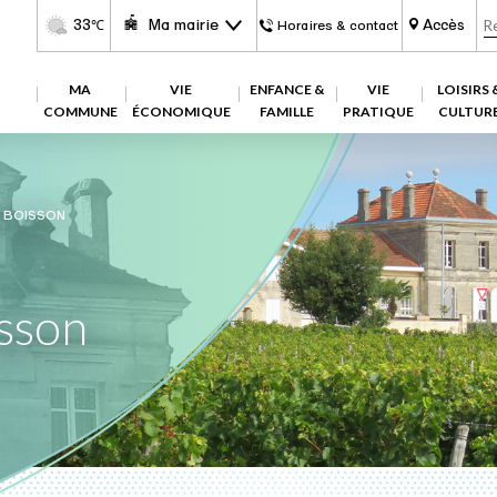
33
Ma mairie
Accès
℃
Horaires & contact
MA
VIE
ENFANCE &
VIE
LOISIRS 
COMMUNE
ÉCONOMIQUE
FAMILLE
PRATIQUE
CULTUR
E BOISSON
isson