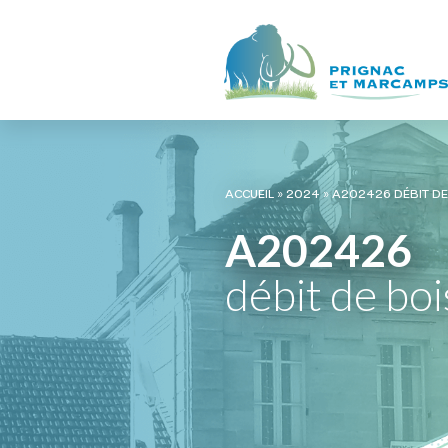
ACCUEIL
»
2024
»
A202426 DÉBIT D
A202426
débit de bo