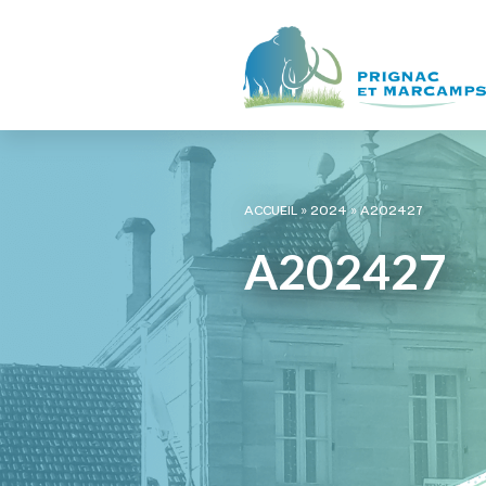
ACCUEIL
»
2024
»
A202427
A202427