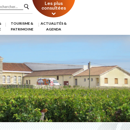
Les plus
consultées
&
TOURISME &
ACTUALITÉS &
E
PATRIMOINE
AGENDA