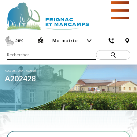
☰
Ma mairie
26
℃
ACCUEIL
»
2024
»
A202428
A202428