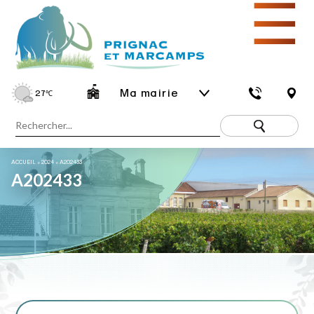
☰
Ma mairie
27
℃
ACCUEIL
»
2024
»
A202433
A202433