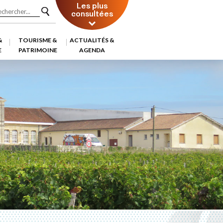
Les plus
consultées
&
TOURISME &
ACTUALITÉS &
E
PATRIMOINE
AGENDA