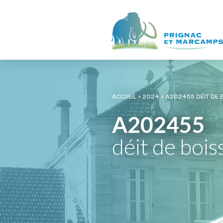
ACCUEIL
»
2024
»
A202455 DÉIT DE B
A202455
déit de bois