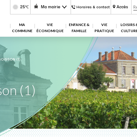
25
Ma mairie
Accès
℃
Horaires & contact
MA
VIE
ENFANCE &
VIE
LOISIRS 
COMMUNE
ÉCONOMIQUE
FAMILLE
PRATIQUE
CULTUR
OISSON (1)
son (1)