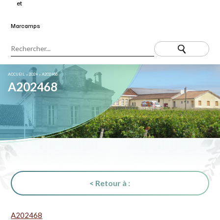
ACCUEIL
»
2024
»
A202468
A202468
< Retour à :
A202468