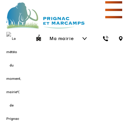
☰
Ma mairie
℃