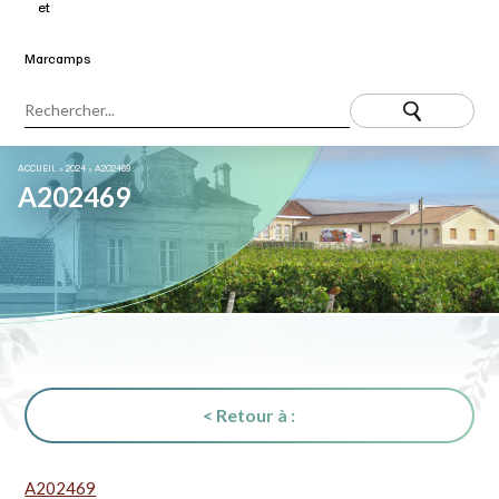
ACCUEIL
»
2024
»
A202469
A202469
< Retour à :
A202469