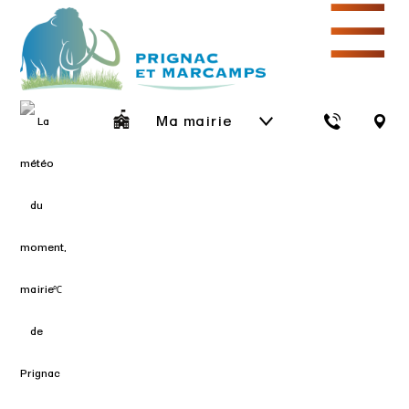
☰
Ma mairie
℃