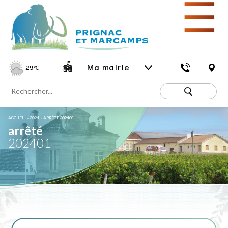
☰
Ma mairie
29
℃
ACCUEIL
»
2024
»
ARRÊTÉ 202401
arrêté
202401