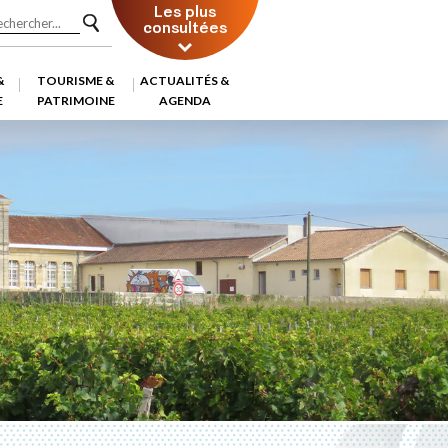
Les plus
consultées
&
TOURISME &
ACTUALITÉS &
E
PATRIMOINE
AGENDA