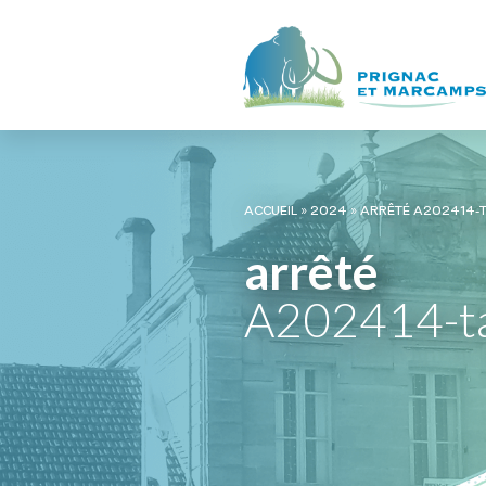
ACCUEIL
»
2024
»
ARRÊTÉ A202414-
arrêté
A202414-t