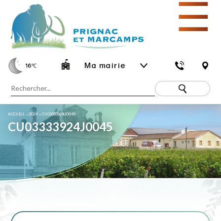
☰
Ma mairie
16
℃
ACCUEIL
»
2024
»
CU03333924J0045
CU03333924J0045