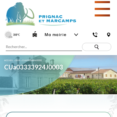
☰
Ma mairie
38
℃
ACCUEIL
»
2024
»
CUA03333924J0003
CUa03333924J0003