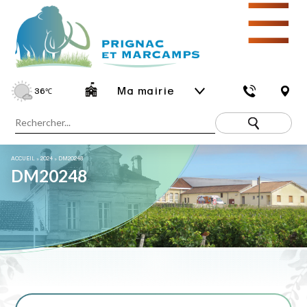
☰
Ma mairie
36
℃
ACCUEIL
»
2024
»
DM20248
DM20248