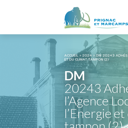
ACCUEIL
»
2024
»
DM 20243 ADHÉSI
ET DU CLIMAT-TAMPON (2)
DM
20243 Adhé
l’Agence Lo
l’Energie et
tampon (2)