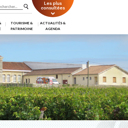
Les plus
consultées
&
TOURISME &
ACTUALITÉS &
E
PATRIMOINE
AGENDA