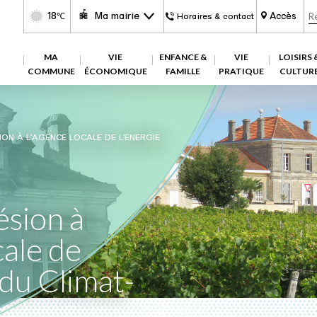
18
Ma mairie
Accès
℃
Horaires & contact
MA
VIE
ENFANCE &
VIE
LOISIRS 
COMMUNE
ÉCONOMIQUE
FAMILLE
PRATIQUE
CULTUR
ON À L’AGENCE LOCALE DE L’ENERGIE
sion à
cale de
 du Climat-