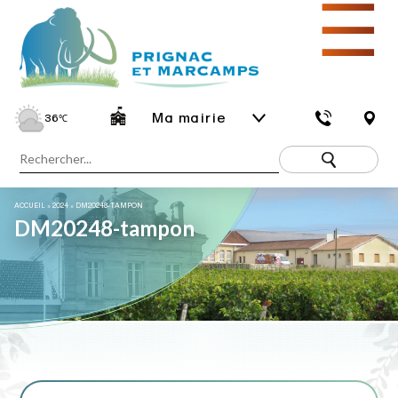
☰
Ma mairie
36
℃
ACCUEIL
»
2024
»
DM20248-TAMPON
DM20248-tampon