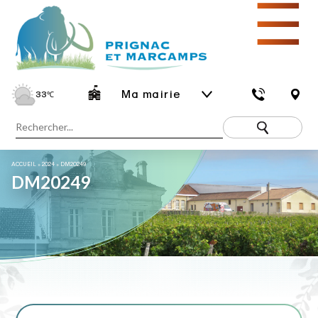
☰
Ma mairie
33
℃
ACCUEIL
»
2024
»
DM20249
DM20249