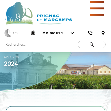
☰
Ma mairie
17
℃
ACCUEIL
»
2024
2024