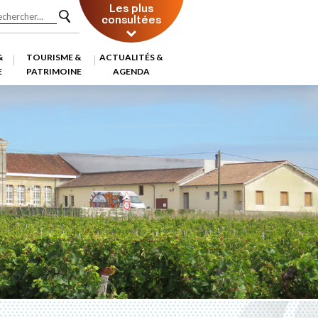
Les plus
consultées
&
TOURISME &
ACTUALITÉS &
E
PATRIMOINE
AGENDA