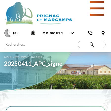
☰
Ma mairie
19
℃
ACCUEIL
»
2025
»
20250411_APC_SIGNE
20250411_APC_signe